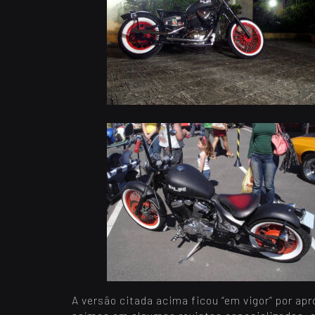
A versão citada acima ficou “em vigor” por a