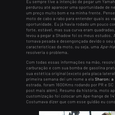
Eu sempre tive a intenção de pegar um Yamah
perdurou até aparecer uma oportunidade de 
um preço muito bom e na minha frente. Pensei
moto de cabo a rabo para entender quais as va
oportunidade. Eu já havia rodado um pouco c
forte, estável, mas sua curva eram quadrada
levou a pegar a Shadow foi os meus estudos. A
tornava pesada e desengonçada devido o seu g
características da moto, ou seja, uma
Ape-Ha
resolveria o problema.
Com todas essas informações na mão, resolv
carburação e com sua bomba de gasolina prata
sua estética original (exceto pela placa later
primeira semana dei um nome a ela
Sharon: a
estrada, foram 1600Kms rodando por PR e SC i
post mais além). Resumo da história, moto a
customização foi colocar um Ape-hange de 14″
Costumava dizer que com esse guidão eu cons