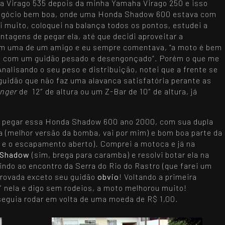
a Virago 535 depois da minha Yamaha Virago 250 e isso
negócio bem boa, onde uma Honda Shadow 600 estava com
 muito, coloquei na balança todos os pontos, estudei a
ntagens de pegar ela, até que decidi aproveitar a
om uma de um amigo e eu sempre comentava, “a moto é bem
s, com um guidão pesado e desengonçado”. Porém o que me
nalisando o seu peso e distribuição, notei que a frente se
uidão que não faz uma alavanca satisfatória perante as
nger
de 12″ de altura ou um Z-Bar de 10″ de altura, já
i pegar essa Honda Shadow 600 ano 2000, com sua dupla
 (melhor versão da bomba, vai por mim) e bom boa parte da
al e o escapamento aberto). Comprei a motoca e já na
 Shadow
(sim, brega para caramba) e resolvi botar ela na
ndo ao encontro da Serra do Rio do Rastro (que farei um
provada exceto seu guidão
obvio
! Voltando a primeira
 nela e digo sem rodeios, a moto melhorou muito!
eguia rodar em volta de uma moeda de R$ 1,00.