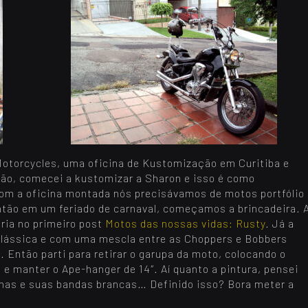
otorcycles, uma oficina de Kustomização em Curitiba e
Então, comecei a kustomizar a Sharon e isso é como
Com a oficina montada nós precisávamos de motos portfólio
ntão em um feriado de carnaval, começamos a brincadeira. 
ória no primeiro post
Motos das nossas vidas: Rusty
. Já a
 clássica e com uma mescla entre as Choppers e Bobbers
 Então parti para retirar o garupa da moto, colocando o
e manter o Ape-hanger de 14″. Aí quanto a pintura, pensei
has e suas bandas brancas… Definido isso? Bora meter a