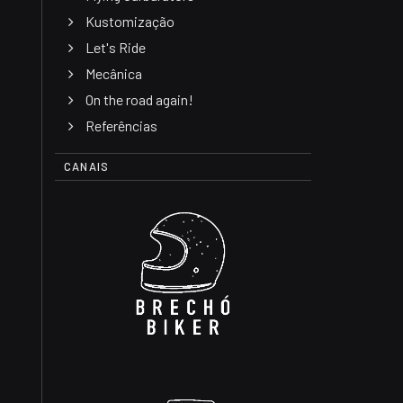
Kustomização
Let's Ride
Mecânica
On the road again!
Referências
CANAIS