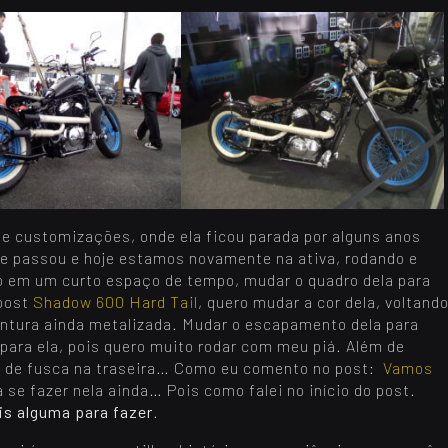
de customizações, onde ela ficou parada por alguns anos
 passou e hoje estamos novamente na ativa, rodando e
o em um curto espaço de tempo, mudar o quadro dela para
 post
Shadow 600 Hard Tail
, quero mudar a cor dela, voltand
intura ainda metalizada. Mudar o escapamento dela para
a para ela, pois quero muito rodar com meu piá. Além de
neu de fusca na traseira… Como eu comento no post:
Vamos
a se fazer nela ainda… Pois como falei no início do post.
s alguma para fazer
.