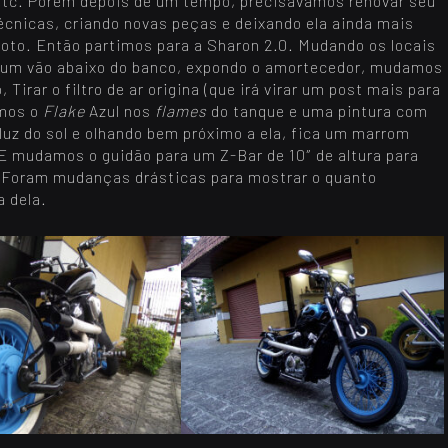
etc. Porém depois de um tempo, precisávamos renovar seu
 técnicas, criando novas peças e deixando ela ainda mais
oto. Então partimos para a Sharon 2.0. Mudando os locais
m um vão abaixo do banco, expondo o amortecedor, mudamos
, Tirar o filtro de ar origina (que irá virar um post mais para
amos o
Flake
Azul nos
flames
do tanque e uma pintura com
luz do sol e olhando bem próximo a ela, fica um marrom
 E mudamos o guidão para um Z-Bar de 10″ de altura para
. Foram mudanças drásticas para mostrar o quanto
 dela.