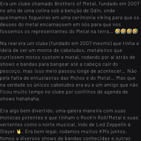
Era um clube chamado Brothers of Metal, fundado em 2007
no alto de uma colina sob a benção de Odin, onde
queimamos fogueiras em uma cerimonia viking para que os
deuses do metal encarnassem em nós para que nos
fossemos os representantes do Metal na terra…
Na real era um clube (fundado em 2007 mesmo) que tinha a
ideia de ser um monte de cabeludos, metaleiros que
curtissem motos custom e metal, rodando por aí atrás de
shows e bandas para bangear até a cabeça cair do
pescoço, mas isso meio passou longe de acontecer… Não
pela falta de entusiastas das Motos e do Metal… Mas que
na verdade os únicos cabeludos era eu e um amigo que não
ficou muito tempo no clube por conflitos de agenda de
shows hahahaha.
Era algo bem divertido, uma galera maneira com suas
motocas potentes e que tinham o Rock’n Roll/Metal e suas
vertentes como o norte musical, indo de Led Zeppelin à
Slayer
. Era bem legal, rodamos muitos KMs juntos,
fomos a diversos shows de bandas conhecidas e outras