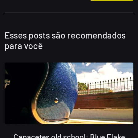
Esses posts são recomendados
para você
Capacetes old school: Blue Flake
S