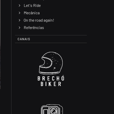
Let's Ride
Mecânica
On the road again!
Referências
CANAIS