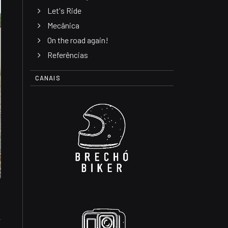
Let's Ride
Mecânica
On the road again!
Referências
CANAIS