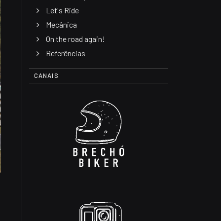
Let's Ride
Mecânica
On the road again!
Referências
CANAIS