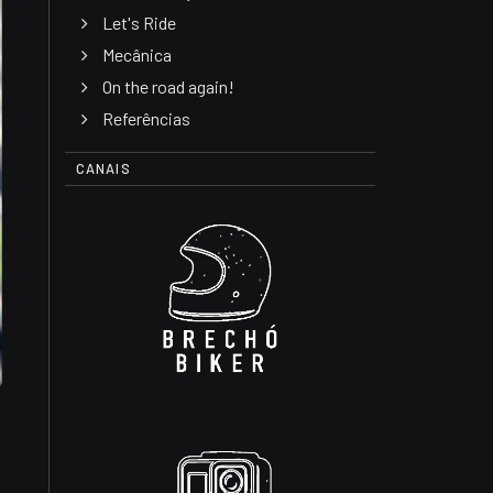
Let's Ride
Mecânica
On the road again!
Referências
CANAIS